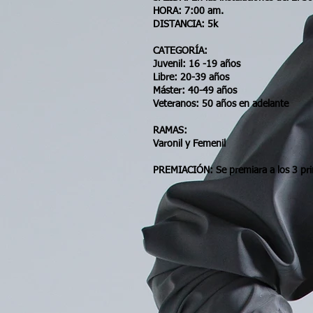
HORA: 7:00 am.
DISTANCIA: 5k
CATEGORÍA:
Juvenil: 16 -19 años
Libre: 20-39 años
Máster: 40-49 años
Veteranos: 50 años en adelante
RAMAS:
Varonil y Femenil
PREMIACIÓN: Se premiara a los 3 pri