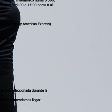
n la dirección: matamoros número 508,
sábados de 9:00 a 13:00 horas o al
a, Master Card y American Express)
nscripción.
 la talla seleccionada durante la
onibles (recomendamos llegar