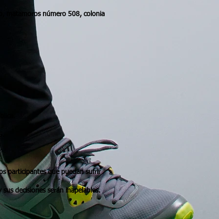
dalgo, matamoros número 508, colonia
blica.
5.
os participantes que puedan sufrir
 sus decisiones serán inapelables.