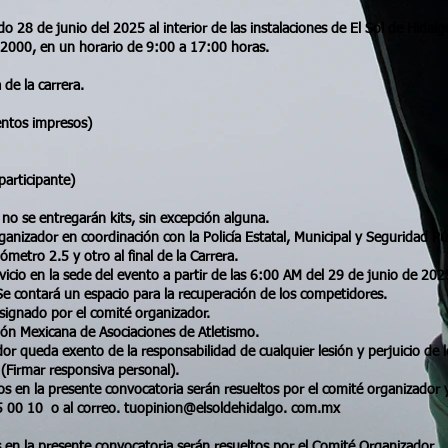
bado 28 de junio del 2025 al interior de las instalaciones de El Sol de Hi
42000, en un horario de 9:00 a 17:00 horas.
 de la carrera.
entos impresos)
participante)
no se entregarán kits, sin excepción alguna.
ganizador en coordinación con la Policía Estatal, Municipal y Seguridad Pú
ómetro 2.5 y otro al final de la Carrera.
icio en la sede del evento a partir de las 6:00 AM del 29 de junio de 202
Se contará un espacio para la recuperación de los competidores.
signado por el comité organizador.
ión Mexicana de Asociaciones de Atletismo.
or queda exento de la responsabilidad de cualquier lesión y perjuicio de l
(Firmar responsiva personal).
tos en la presente convocatoria serán resueltos por el comité organizador y
5 00 10 o al correo. tuopinion@elsoldehidalgo. com.mx
s en la presente convocatoria serán resueltos por el Comité Organizador.