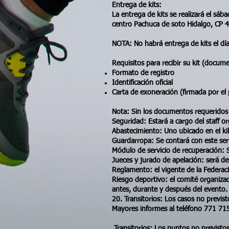
Entrega de kits:
La entrega de kits se realizará el sá
centro Pachuca de soto Hidalgo, CP 
NOTA: No habrá entrega de kits el día
Requisitos para recibir su kit (docum
Formato de registro
Identificación oficial
Carta de exoneración (firmada por el 
Nota: Sin los documentos requeridos 
Seguridad: Estará a cargo del staff or
Abastecimiento: Uno ubicado en el kil
Guardarropa: Se contará con este serv
Módulo de servicio de recuperación: 
Jueces y jurado de apelación: será de
Reglamento: el vigente de la Federac
Riesgo deportivo: el comité organizad
antes, durante y después del evento. 
20. Transitorios: Los casos no previs
Mayores informes al teléfono 771 71
​​​​​​​​​
Transitorios: Los puntos no previsto