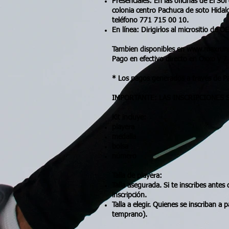
Presenciales: En las oficinas de El S
colonia centro Pachuca de soto Hidal
teléfono 771 715 00 10.
En línea: Dirigirlos al micrositio de 
Tambien disponibles en
www.maxrun
Pago en efectivo directo en Oxxo y 7 
* Los pagos generados a través de P
IMPORTANTE: LAS INSCRIPCIONES 
Kit incluye:
playera
medalla
bolsa
número
Talla de playera:
Talla asegurada. Si te inscribes antes
inscripción.
Talla a elegir. Quienes se inscriban a
temprano).