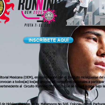
INSCRÍBETE AQUÍ
ditorial Mexicana (OEM), en coordinación con el Instituto Hidalguense del 
onvocan a todos(as) los(as) amigos(as) corredores nacionales a participar 
erteneciente al Circuito Running OEM 2025 que se llevará a cabo bajo la
Sol de Hidalgo ubicadas en Av. Matamoros No 508, Colonia Centro. Pachuca