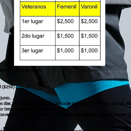
del martes 25 de marzo
230)
l ($250)
 junio.
s días 28 y 29 se venderán los kits a las personas interesadas, podrán par
or temas de jueceo y premiación.
corredor que aspire o gane uno de los premios deberá portar la playera