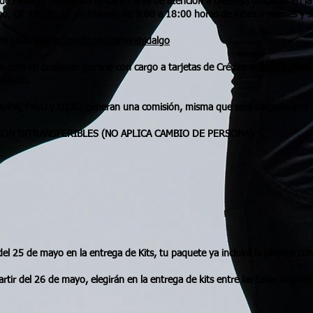
ol de Hidalgo (ventanilla única en área de atención a clientes) ubicadas e
go, CP 42000, en un horario de 9:00 a 18:00 horas de lunes a viernes y 
OEM Link:
https://solde.mx/carrerahidalgo
n.com
en cualquier horario con cargo a tarjetas de Crédito y Débito (Vis
eleven.
ayPal, PayU y OXXO generan una comisión, misma que será cargada a tu i
SON INTRANSFERIBLES (NO APLICA CAMBIO DE PERSONA).
 del 25 de mayo en la entrega de Kits, tu paquete ya incluirá la playera con
 partir del 26 de mayo, elegirán en la entrega de kits entre las tallas disp