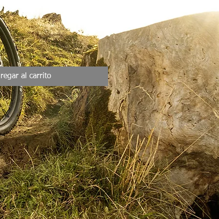
ecio
erta
regar al carrito