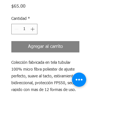
Precio
$65.00
Cantidad
*
Agregar al carrito
Colección fabricada en tela tubular
100% micro fibra poliester de ajuste
perfecto, suave al tacto, estiramiento
bidireccional, protección FPS50, secado
rapido con mas de 12 formas de uso.
Tiempo de Entrega
El tiempo máximo para surtir tu
Guía de Tallas.
pedido es de 10 días hábiles a partir de