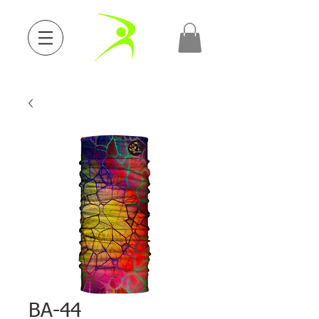
BA-44