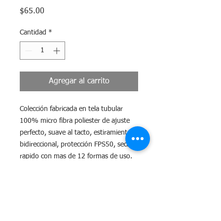
Precio
$65.00
Cantidad
*
Agregar al carrito
Colección fabricada en tela tubular
100% micro fibra poliester de ajuste
perfecto, suave al tacto, estiramiento
bidireccional, protección FPS50, secado
rapido con mas de 12 formas de uso.
Tiempo de Entrega
El tiempo máximo para surtir tu
Guía de Tallas.
pedido es de 10 días hábiles a partir de