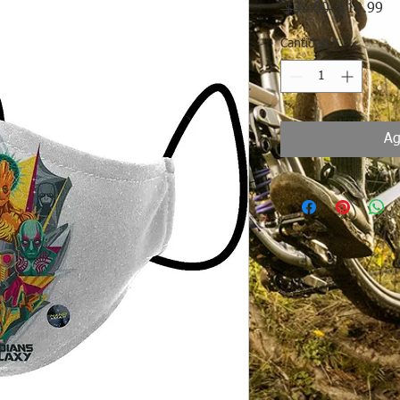
Precio
Pr
 $35.00 
$19.99
de
of
Cantidad
*
Ag