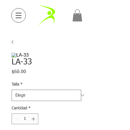
LA-33
Precio
$60.00
Talla
*
Cantidad
*