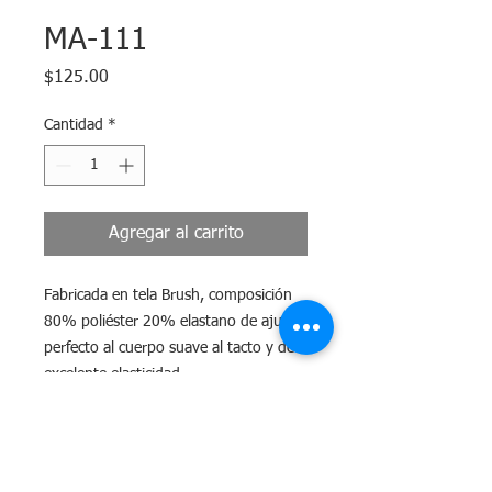
MA-111
Precio
$125.00
Cantidad
*
Agregar al carrito
Fabricada en tela Brush, composición
80% poliéster 20% elastano de ajuste
perfecto al cuerpo suave al tacto y de
excelente elasticidad.
Tiempo de Entrega
El tiempo máximo para surtir tu