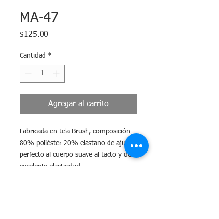
MA-47
Precio
$125.00
Cantidad
*
Agregar al carrito
Fabricada en tela Brush, composición
80% poliéster 20% elastano de ajuste
perfecto al cuerpo suave al tacto y de
excelente elasticidad.
Tiempo de Entrega
El tiempo máximo para surtir tu