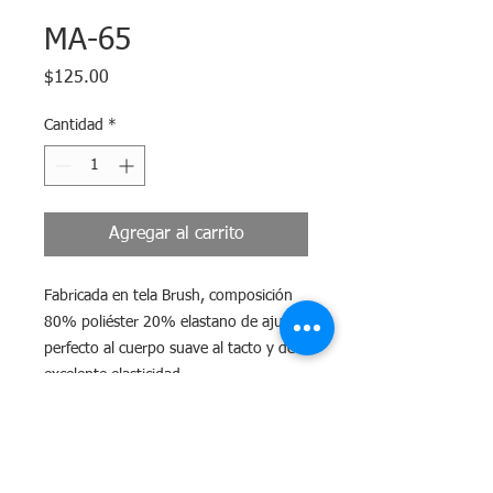
MA-65
Precio
$125.00
Cantidad
*
Agregar al carrito
Fabricada en tela Brush, composición
80% poliéster 20% elastano de ajuste
perfecto al cuerpo suave al tacto y de
excelente elasticidad.
Tiempo de Entrega
El tiempo máximo para surtir tu