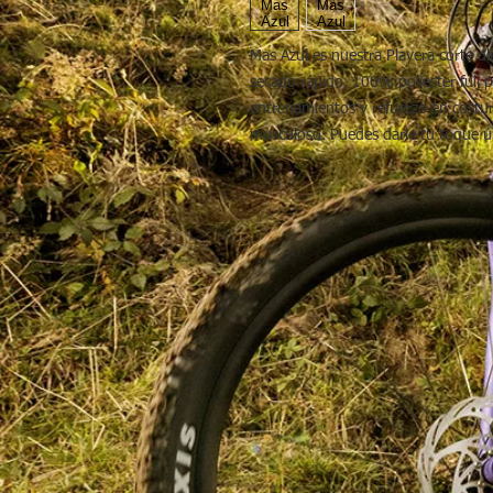
Mas Azul es nuestra Playera corte ol
secado rápido, 100% poliéster full p
entrenamientos y refuerzo en costu
musculoso. Puedes darle tu toque ú