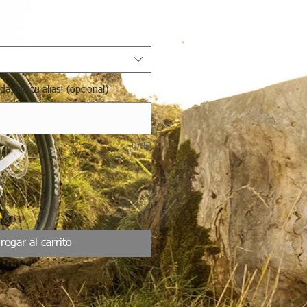
Precio
de
oferta
a con tu alias! (opcional)
0/40
regar al carrito