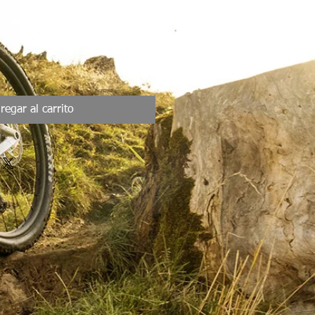
ecio
erta
regar al carrito